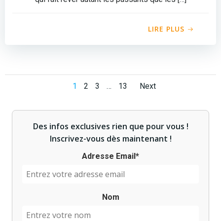
LIRE PLUS
Posts
Posts
Page
Page
Page
Page
1
2
3
…
13
Next
navigation
navigati
Des infos exclusives rien que pour vous !
Inscrivez-vous dès maintenant !
Adresse Email*
Nom