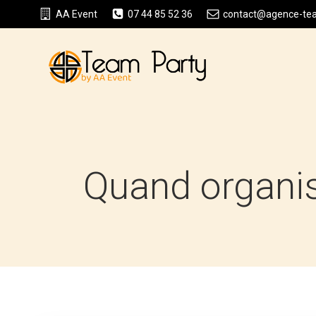
Aller
AA Event
07 44 85 52 36
contact@agence-team
au
contenu
Quand organis