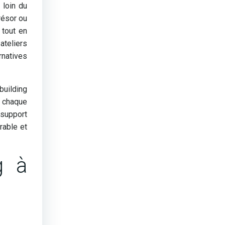
 loin du
résor ou
 tout en
ateliers
natives
building
e chaque
support
rable et
g à