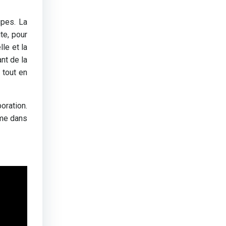
upes. La
te, pour
le et la
ant de la
 tout en
oration.
rme dans