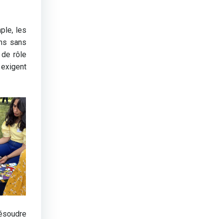
ple, les
ens sans
 de rôle
 exigent
résoudre