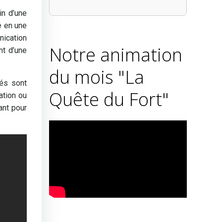
in d’une
e en une
nication
Notre animation
nt d’une
du mois "La
tés sont
Quête du Fort"
ation ou
ant pour