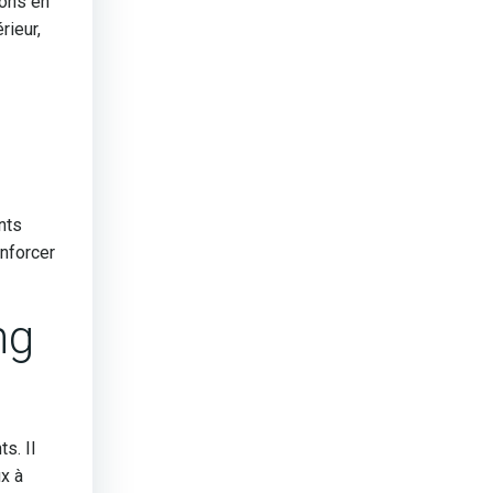
ions en
rieur,
nts
enforcer
ng
s. Il
ux à