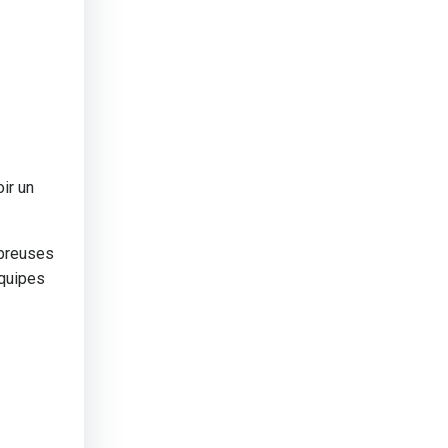
ir un
mbreuses
équipes