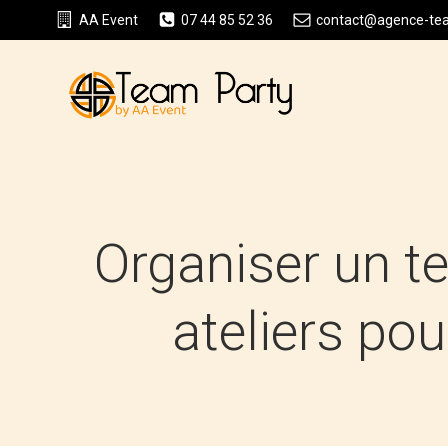
Aller
AA Event
07 44 85 52 36
contact@agence-team
au
contenu
Organiser un te
ateliers pou