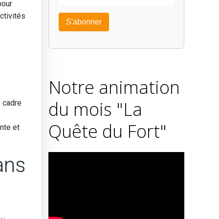
pour
activités
Notre animation
du mois "La
e cadre
Quête du Fort"
nte et
ans