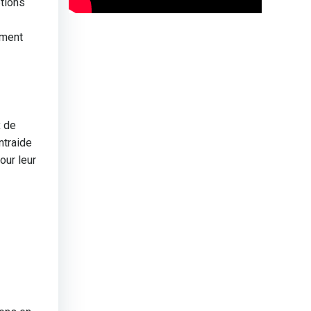
ptions
oment
x de
ntraide
our leur