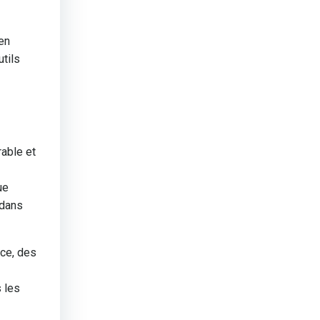
en
utils
able et
ue
 dans
nce, des
s les