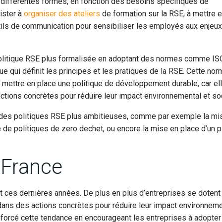
différentes formes, en fonction des besoins spécifiques de
ister à
organiser des ateliers
de formation sur la RSE, à mettre 
ils de communication pour sensibiliser les employés aux enjeux
politique RSE plus formalisée en adoptant des normes comme IS
e qui définit les principes et les pratiques de la RSE. Cette nor
t mettre en place une politique de développement durable, car ell
ions concrètes pour réduire leur impact environnemental et soc
e des politiques RSE plus ambitieuses, comme par exemple la mi
ce de politiques de zero dechet, ou encore la mise en place d’un p
 France
êt ces dernières années. De plus en plus d’entreprises se dotent
ans des actions concrètes pour réduire leur impact environneme
renforcé cette tendance en encourageant les entreprises à adopter