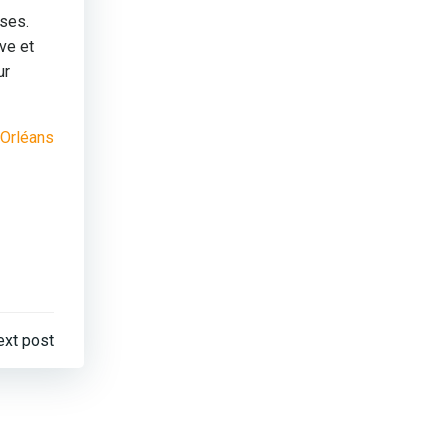
ises.
ve et
ur
 Orléans
ext post