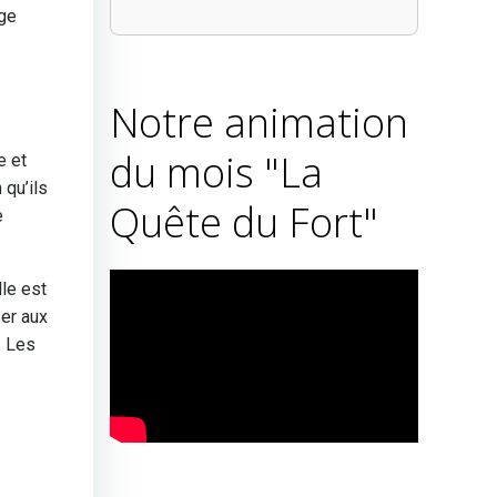
age
Notre animation
du mois "La
e et
 qu’ils
Quête du Fort"
e
lle est
ser aux
. Les