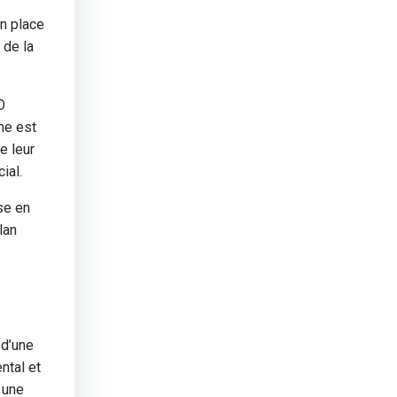
en place
 de la
O
me est
e leur
ial.
se en
lan
 d’une
ntal et
 une