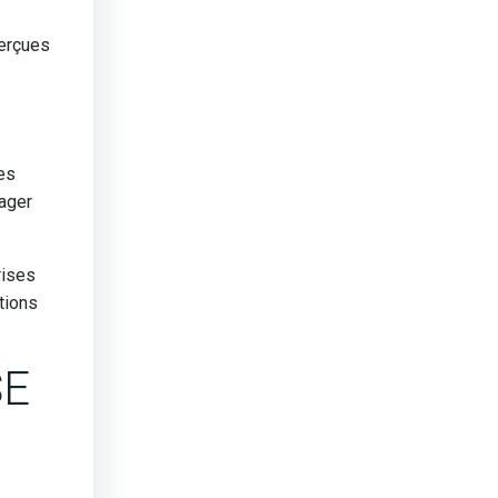
perçues
ses
gager
rises
tions
SE